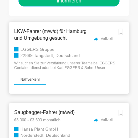
LKW-Fahrer (m/w/d) für Hamburg
und Umgebung gesucht
Vollzeit
EGGERS Gruppe
22889 Tangstedt, Deutschland
Wir suchen Sie zur Verstärkung unserer Teams bei EGGERS
Containerdienst oder bei Karl EGGERS & Sohn. Unser
Standort befindet sich in Tangstedt, unmittelbar nördlich von
Hamburg. Folgende Aufgaben warten auf Sie Führen der
Nahverkehr
LKW´s Ladungssicherung Fahrzeugwartung- und pflege
Freundliches Auftreten und sicherer Umgang mit unseren
Kunden Teamfähigkeit und Flexibilität Generell bringen Sie
mit: LKW Führerschein Klasse CE Fahrerkarte bzw. aktuelle
Module Sorgfältige Arbeitsweise Wenn Sie sich für unseren
Containerdienst interessieren, ist es hilfreich, wenn Sie
zudem: Kenntnisse aus der Abfall-Wirtschaft mitbringen
Saugbagger-Fahrer (m/w/d)
bereits Container befördert haben Wir bieten: eine
leistungsgerechte und pünktliche Entlohnung Zulagen und
€3.000 - €3.500 monatlich
Vollzeit
Urlaubsgeld ein gutes Betriebsklima, nette Kollegen mit
offenen Ohren moderne Fahrzeuge Gestellung...
Hansa Plant GmbH
Norderstedt, Deutschland