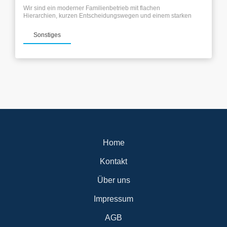
Wir sind ein moderner Familienbetrieb mit flachen
Hierarchien, kurzen Entscheidungswegen und einem starken
Teamgeist. Mit modernster Saugbagger-Technik und einem
top gepflegten Fuhrpark bieten wir unseren Kunden präzise
Sonstiges
und saubere Arbeit – und unseren Mitarbeitern einen
sicheren, fairen und modernen Arbeitsplatz. Deine Aufgaben:
-Fahren und Bedienen unseres Saugbaggers auf Baustellen
und im Einsatzgebiet -Sorgfältige Ausführung der
Saugarbeiten nach Anweisung -Pflege, Wartung und
Sauberhaltung deines Fahrzeugs -Kommunikation mit
Kunden und Baustellenpersonal Das bringst du mit: -
Führerschein Klasse C (Pflicht) -Führerschein Klasse CE (von
Vorteil, aber kein Muss) -Kein Eintrag 95 erforderlich -
Technisches Verständnis und handwerkliches Geschick -
Selbstständige, zuverlässige Arbeitsweise -Freundliches
Auftreten und Teamgeist Das bieten wir dir -Modernste
Saugbagger-Technik – Top-Ausstattung für effizientes
Arbeiten -Familienbetrieb mit direktem...
Home
Kontakt
Über uns
Impressum
AGB