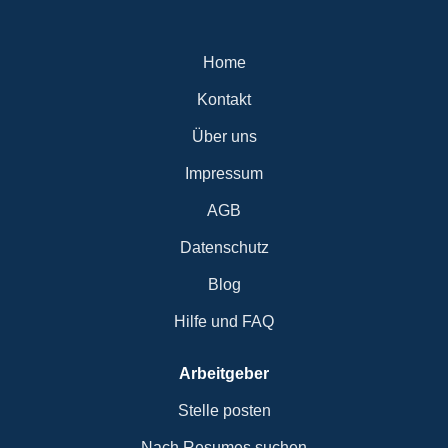
und Feiertagszuschlag (+50%, +100%) Neueinsteigern
bieten wir sehr gern eine Chance.
Home
Kontakt
Über uns
Impressum
AGB
Datenschutz
Blog
Hilfe und FAQ
Arbeitgeber
Stelle posten
Nach Resumes suchen