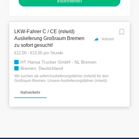
LKW-Fahrer C / CE (m/w/d)
Auslieferung Großraum Bremen
Vollzeit
zu sofort gesucht!
€12,00 - €13,00 pro Stunde
HT Hansa Trucker GmbH - NL Bremen
Bremen, Deutschland
Wir suchen ab sofort Auslieferungsfahrer (m/w/d) für den
Großraum Bremen. Unsere Auslieferungsfahrer (m/w/d)
transportieren mit den verschiedensten Kraftfahrzeugen,
Warensendungen aller Art zu ihren Empfängern: - bei
Nahverkehr
Speditionen z.B. im Stückgut / Werksverkehr verschiedenster
Branchen - im Lieferverkehr von Nahrungs- und
Genussmittelherstellern - Versand-Warenhäusern -
Unternehmen des Großhandels Das bringst Du mit: -
Führerscheinklasse C/CE - Fahrerkarte - Gute
Deutschkenntnisse - Belastbarkeit und Zuverlässigkeit -
Selbständiges Arbeiten Bei uns erwartet Dich: + Unbefristete
Anstellung + Übertarifliche Vergütung + Spesen,
Fahrtkostenzuschuss steuerfrei + Urlaubs- und
Weihnachtsgeld + Überstundenzuschläge (+25%) + Sonn-