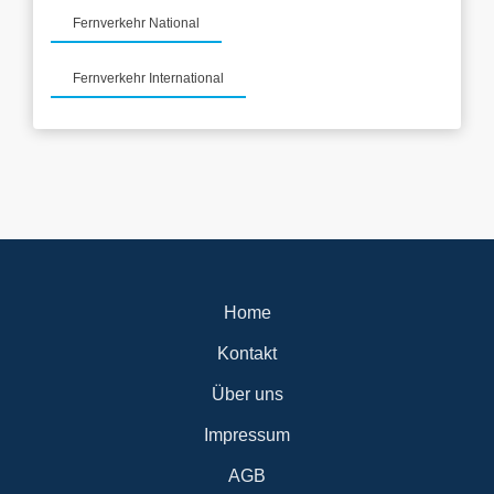
unbefristetes Beschäftigungsverhältnis. - der Einsatz erfolgt
Fernverkehr National
im nationalen und internationalen Fernverkehr auf Sattelzug.
- Montag – Freitag ( Ausnahmen nur nach freiwilliger
Absprache ) - betriebliche Weiterbildungen werden gefördert.
Fernverkehr International
- ordentliches Brutto, plus Länder Spesen und Zuschläge,
Tankgutschein - modernster Fuhrpark - Arbeitsklamotten,
Ausrüstung - LKW kann mit nach Hause genommen werden
Ihre Aufgaben: - Transporte im Nah- und Fernverkehr -
transportiert wird eigentlich alles was unter die Plane geht -
Sicherung der Waren - Fahrzeugpflege - Einhaltung der
gesetzlichen Lenk- und Ruhezeiten - freundliches Auftreten -
Zuverlässigkeit Bewerbung an: per Email siehe Impressum
oder per WhatsApp an 015119424714 Christian Hertle
Transporte Falkenstraße 28 85757 Karlsfeld
Home
Kontakt
Über uns
Impressum
AGB