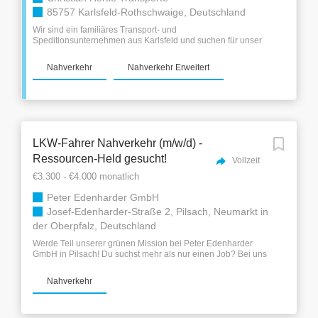
17:00 Uhr, abhängig von der geplanten Tour DEINE
85757 Karlsfeld-Rothschwaige, Deutschland
VORTEILE BEI UNS: Touren ausschließlich im Nahverkehr –
Du bist jeden Abend zuhause bei Deiner...
Wir sind ein familiäres Transport- und
Speditionsunternehmen aus Karlsfeld und suchen für unser
Team einen weiteren LKW-Fahrer ( m / w / d ). Wir bieten: -
Ein unbefristetes Beschäftigungsverhältnis - Der
Nahverkehr
Nahverkehr Erweitert
Einsatz erfolgt im Nahverkehr ( Werksverkehr - Dachau -
Memmingen - Dachau ) - Montag – Freitag -
betriebliche Weiterbildungen werden gefördert . -
ordentliches Brutto, plus Spesen - modernster Fuhrpark
- Arbeitsklamotten, Ausrüstung - LKW kann mit nach
Hause genommen werden Ihre Aufgaben:...
LKW-Fahrer Nahverkehr (m/w/d) -
Ressourcen-Held gesucht!
Vollzeit
€3.300 - €4.000 monatlich
Peter Edenharder GmbH
Josef-Edenharder-Straße 2, Pilsach, Neumarkt in
der Oberpfalz, Deutschland
Werde Teil unserer grünen Mission bei Peter Edenharder
GmbH in Pilsach! Du suchst mehr als nur einen Job? Bei uns
wirst du zum Ressourcen-Helden und trägst aktiv zum
Umweltschutz bei. Als führendes Entsorgungsunternehmen
Nahverkehr
im Landkreis Neumarkt bieten wir dir: 🌿Nachhaltigkeit:
Engagiere dich für die Wiedergewinnung von Ressourcen 🚛
Moderner Fuhrpark: Fahre unsere modernen LKWs mit