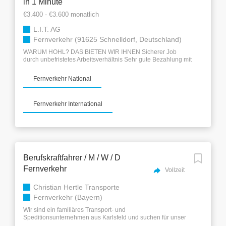
in 1 Minute
€3.400 - €3.600 monatlich
L.I.T. AG
Fernverkehr (91625 Schnelldorf, Deutschland)
WARUM HOHL? DAS BIETEN WIR IHNEN Sicherer Job
durch unbefristetes Arbeitsverhältnis Sehr gute Bezahlung mit
Gehaltserhöhung nach der Probezeit 30 Tage Urlaub
Weihnachtsgeld Urlaubsgeld Spesen (national und
Fernverkehr National
international) Prämien und Zuschläge Vermögenswirksame
Leistungen Fuhrpark auf dem neusten technologischen Stand
Sehr gutes Betriebsklima und modernes Arbeitsumfeld IHRE
Fernverkehr International
AUFGABEN BEI UNS Nationaler & internationaler
Fernverkehr mit Schwerlast Jumbo Gliederzügen, Mega und
Semi Trailern Ladungssicherung der Transportgüter Pflege
sowie Instandhaltung der Fahrzeuge Kontrolle & Bearbeitung
der Papiere DAS BRINGEN SIE MIT Gültiger Führerschein
der Klasse CE (Schwere Lastzüge über 3,5t + Anhänger über
0,75t) ADR Schein von Vorteil, aber kein Muss Staplerschein
Berufskraftfahrer / M / W / D
von Vorteil, aber kein Muss Zuverlässigkeit und gute
Deutschkenntnisse, um mit unserer Disposition
Fernverkehr
Vollzeit
kommunizieren zu können Einsatzbereitschaft...
Christian Hertle Transporte
Fernverkehr (Bayern)
Wir sind ein familiäres Transport- und
Speditionsunternehmen aus Karlsfeld und suchen für unser
Team einen weiteren LKW-Fahrer ( m / w / d ). Wir bieten: ein