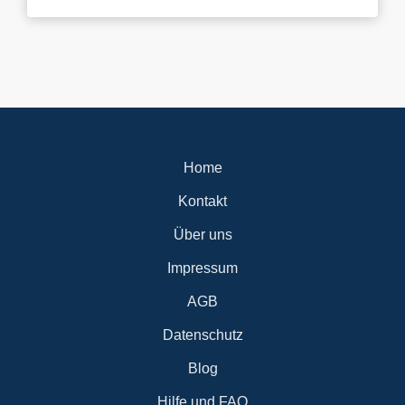
unserer Mitarbeiter und Kunden. Wir bieten: -unbefristetes
Arbeitsverhältnis -abwechslungsreiche Touren -gutes
Arbeitsklima -faire und pünktliche Bezahlung -
Nachtzuschläge -Fahrtkostenzuschüsse -ganzjährige
Beschäftigung garantiert -Mitnahme des LKW's unter der
Woche zum Wohnort bei Übereinstimmung der Touren -
eigenes Fahrzeug mit Schlafmöglichkeit Dein Profil: -
Führerscheinklasse CE -
Berufskraftfahrerqualifikationsnachweis (Schlüsselzahl 95) -
loyal und zuverlässig -freundlicher Umgang mit dem Kunden
Hast Du Interesse an einem zukunftssicheren und
abwechslungsreichen Job? - Dann melde Dich bei uns!
Home
Gerne auch telefonisch...
Kontakt
Über uns
Impressum
AGB
Datenschutz
Blog
Hilfe und FAQ