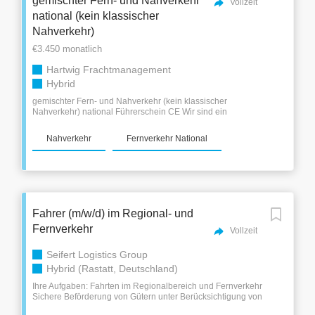
gemischter Fern- und Nahverkehr
Vollzeit
vertraglicher Urlaub Ein unterstützendes Arbeitsumfeld;
national (kein klassischer
unsere Disposition arbeitet mit Ihnen, nicht gegen Sie Feste
Nahverkehr)
und langfristige Einstellung Gepflegter Fuhrpark
Anforderungen: Führerschein Kl. CE (ehem. Kl. 2) für 40 t
€3.450 monatlich
Sattelzug...
Hartwig Frachtmanagement
Hybrid
gemischter Fern- und Nahverkehr (kein klassischer
Nahverkehr) national Führerschein CE Wir sind ein
familiengeführtes Transportunternehmen aus Heilbronn mit
über 20 Jahren Erfahrung in der Transportbranche Unser
Nahverkehr
Fernverkehr National
Spezialgebiet ist die Automotive-Branche, also der Transport
von Kfz-Teilen. Wir beliefern KEINE Autohäuser und
transportieren keine fertigen Kfz (!), sondern transportieren
das Leergut und Vollgut für die Kfz-Hersteller. Möchten Sie
unser Team verstärken und Ihr Know-how einbringen? Wir
haben freie Stellen für LKW-Fahrer im nationalen
(innerdeutschen) gemischten Fern- und Nahverkehr . Wir
Fahrer (m/w/d) im Regional- und
bieten (Vollzeit): 3.450 € brutto Zzgl. Spesen u.
Nachtzuschläge 24 Tage Urlaub, ab 2. Jahr zusätzlich
Fernverkehr
Vollzeit
vertraglicher Urlaub Ein unterstützendes Arbeitsumfeld;
unsere Disposition arbeitet mit Ihnen, nicht gegen Sie Feste
Seifert Logistics Group
und langfristige Einstellung Gepflegter Fuhrpark
Hybrid (Rastatt, Deutschland)
Anforderungen: Führerschein Kl. CE (ehem. Kl. 2) für 40 t
Sattelzug...
Ihre Aufgaben: Fahrten im Regionalbereich und Fernverkehr
Sichere Beförderung von Gütern unter Berücksichtigung von
wirtschaftlichen und umweltschonenden Aspekten