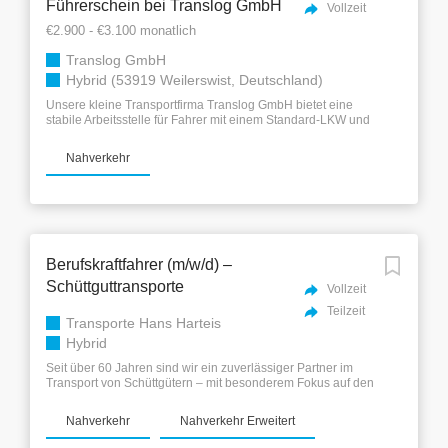
Entlohnung > Eigenverantwortliches Arbeiten > Entwicklungs-
Führerschein bei Translog GmbH
Vollzeit
und Weiterbildungsmöglichkeiten > Ein Kollegiales
€2.900 - €3.100 monatlich
Betriebsklima in einem jungen, motivierten Team von 24
Kollegen > Erfolgreiches Familienunternehmen Wir bieten für
Translog GmbH
diese Position ein attraktives Entgelt, das...
Hybrid (53919 Weilerswist, Deutschland)
Unsere kleine Transportfirma Translog GmbH bietet eine
stabile Arbeitsstelle für Fahrer mit einem Standard-LKW und
einem Standard-Planeauflieger. Voraussetzungen: EU-Pass
oder Arbeitserlaubnis (z. B. §24, §19c) Europäischer 95er-
Nahverkehr
Code Wir sind ein regionaler Transporteur mit Schwerpunkt
auf Touren von NRW nach Bayern. Wir transportieren
Produkte von DM (Lebensmittel bis Kosmetik) zu festen
Adressen. Arbeitsbedingungen: Fünf-Tage-Woche
Mindestens 45 Stunden Wochenendruhe Rückkehr zur Basis
jeden zweiten Tag Be- und Entladung an Rampen
(Hecklader) Keine Nachtfahrten Kein ADR erforderlich
Berufskraftfahrer (m/w/d) –
Schüttguttransporte
Vollzeit
Teilzeit
Transporte Hans Harteis
Hybrid
Seit über 60 Jahren sind wir ein zuverlässiger Partner im
Transport von Schüttgütern – mit besonderem Fokus auf den
Agrarsektor (Getreide, Dünger u. a.). Als familiär geführtes
Unternehmen mit flachen Hierarchien und persönlichem
Nahverkehr
Nahverkehr Erweitert
Umgang legen wir größten Wert auf ein kollegiales
Miteinander, faire Arbeitsbedingungen und die Zufriedenheit