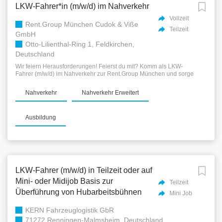
Zusatzleistungen Unsere Benefits für dich: ✅ Übertarifliche
LKW-Fahrer*in (m/w/d) im Nahverkehr
Bezahlung + Zulagen und Spesen ✅ Urlaubsgeld, Weihnachtsgeld
und Gutscheinkarte ✅ Kostenlose Arbeitskleidung inkl.
Vollzeit
Reinigungsservice ✅ Bezahlte Fortbildungen (z.B. BKrFQG-
Rent.Group München Cudok & Viße
Teilzeit
Module) ✅ Keine Nacht- oder Schichtarbeit, keine Übernachtungen
GmbH
im LKW ✅ Mitarbeiterrabatte und vermögenswirksame Leistungen
Otto-Lilienthal-Ring 1, Feldkirchen,
Deine Aufgaben:...
Deutschland
Wir feiern Herausforderungen! Feierst du mit? Komm als LKW-
Fahrer (m/w/d) im Nahverkehr zur Rent.Group München und sorge
dafür, dass das Equipment sicher zu den Veranstaltungen unserer
Kunden transportiert wird. Wir sind Rent.Group Wir arbeiten an 29
Nahverkehr
Nahverkehr Erweitert
Standorten in Europa. Wir sind 100 Kolleginnen und Kollegen in
München und 1.150 europaweit. Wir haben flache Hierarchien. Wir
sagen Du! Nicht Sie. Wir bieten berufliche und finanzielle
Ausbildung
Sicherheit. Wir arbeiten mit höchstem Qualitätsanspruch. Das
bekommst du von uns: Wir gestalten regelmäßige Teamevents Du
bekommst Rabatte bei vielen Onlineshops Regelmäßige
Arbeitszeiten und minutengenaue Erfassung der Arbeitszeit
Flexible Arbeitsmodelle Modernes Lager und Lagersysteme sowie
modernste Erholungsräumlichkeiten Firmengebäude mit höchstem
Designanspruch We create your Atmosphere – du bekommst von
LKW-Fahrer (m/w/d) in Teilzeit oder auf
uns einen jährlichen Gutschein, um dir Produkte dafür...
Mini- oder Midijob Basis zur
Teilzeit
Überführung von Hubarbeitsbühnen
Mini Job
KERN Fahrzeuglogistik GbR
71272 Renningen-Malmsheim, Deutschland