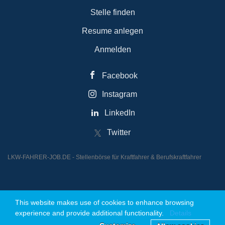
Stelle finden
Resume anlegen
Anmelden
Facebook
Instagram
LinkedIn
Twitter
LKW-FAHRER-JOB.DE - Stellenbörse für Kraftfahrer & Berufskraftfahrer
This website makes use of cookies to enhance browsing
© 2026 Powered by JOBREAKTOR UG (Haftungsbeschränkt)
experience and provide additional functionality.
Details