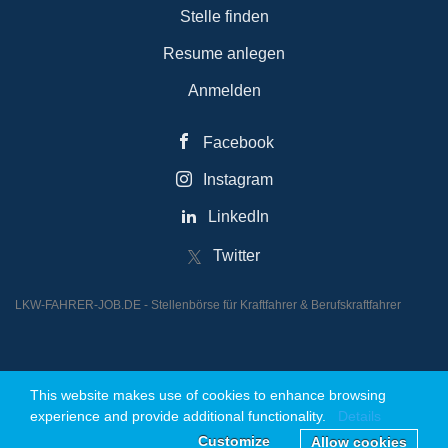
Stelle finden
Resume anlegen
Anmelden
Facebook
Instagram
LinkedIn
Twitter
LKW-FAHRER-JOB.DE - Stellenbörse für Kraftfahrer & Berufskraftfahrer
This website makes use of cookies to enhance browsing
© 2026 Powered by JOBREAKTOR UG (Haftungsbeschränkt)
experience and provide additional functionality.
Details
Customize
Allow cookies