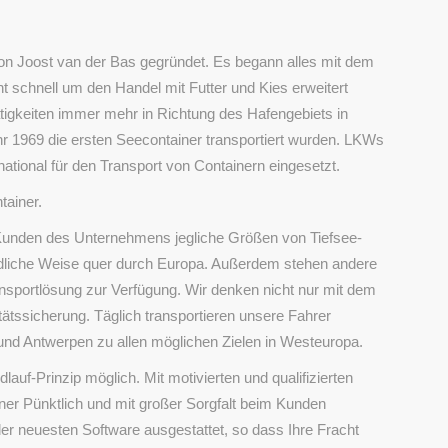
on Joost van der Bas gegründet. Es begann alles mit dem
ht schnell um den Handel mit Futter und Kies erweitert
tigkeiten immer mehr in Richtung des Hafengebiets in
 1969 die ersten Seecontainer transportiert wurden. LKWs
national für den Transport von Containern eingesetzt.
tainer.
 Kunden des Unternehmens jegliche Größen von Tiefsee-
ndliche Weise quer durch Europa. Außerdem stehen andere
ansportlösung zur Verfügung. Wir denken nicht nur mit dem
tätssicherung. Täglich transportieren unsere Fahrer
nd Antwerpen zu allen möglichen Zielen in Westeuropa.
lauf-Prinzip möglich. Mit motivierten und qualifizierten
iner Pünktlich und mit großer Sorgfalt beim Kunden
r neuesten Software ausgestattet, so dass Ihre Fracht