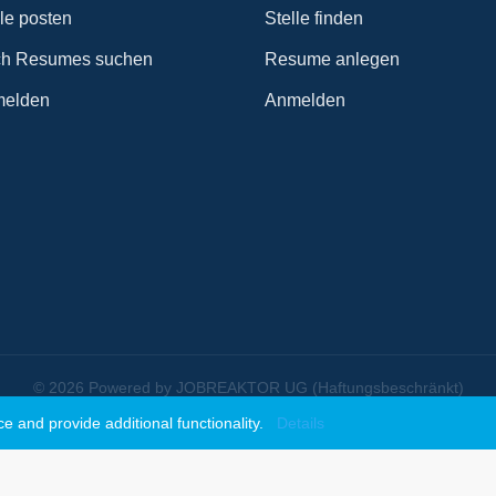
lle posten
Stelle finden
h Resumes suchen
Resume anlegen
elden
Anmelden
© 2026 Powered by JOBREAKTOR UG (Haftungsbeschränkt)
 and provide additional functionality.
Details