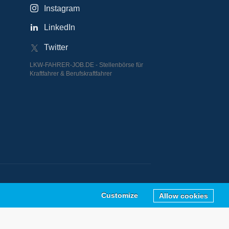
Instagram
LinkedIn
Twitter
LKW-FAHRER-JOB.DE - Stellenbörse für
Kraftfahrer & Berufskraftfahrer
Customize
Allow cookies