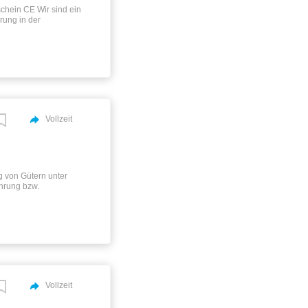
chein CE Wir sind ein
rung in der
port von Kfz-Teilen.
 transportieren das
nd Ihr Know-how
en) gemischten Fern-
hläge 24 Tage Urlaub,
ere Disposition
 Fuhrpark
Vollzeit
g von Gütern unter
hrung bzw.
 Fahrzeug Ihr Profil:
gkeit, Flexibilität
rzeug für den
ationales Team; unsere
. Sprachkurs,
ne Mitarbeit in einem
Vollzeit