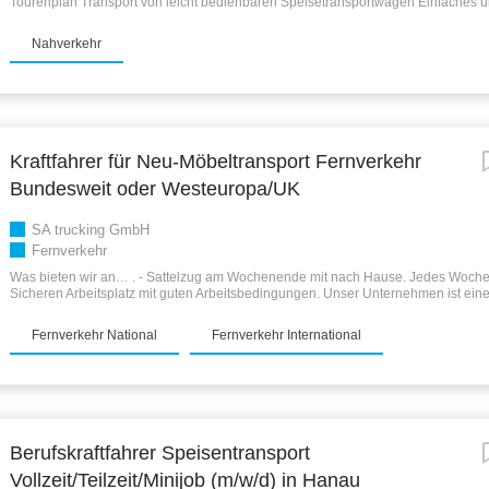
Tourenplan Transport von leicht bedienbaren Speisetransportwagen Einfaches u
Ladungssicherungssystem Anlieferung sowie Be- und Entladetätigkeiten auf de
Krankenhäusern, Seniorenheimen oder öffentliche Einrichtungen Be- und Entla
Nahverkehr
Zentralküche über eine Rampe Be- und Entladung bei unseren Kunden überwie
Hebebühne Kurze interne Materialverbringung bis auf die Station DEINE ARBEITS
Tage-Woche oder 4-Tage-Woche zwischen Montag und Sonntag, je nach Wunsch Te
individuelle Einsatzplanung – 1 bis 3 Tage pro Woche zwischen Montag und Sonn
603€): zwischen Montag und Sonntag möglich Arbeitszeiten können zwischen 04
sein DEINE VORTEILE BEI UNS: Touren ausschließlich im Nahverkehr – Du bist
zuhause bei Deiner Familie Unser eigener...
Kraftfahrer für Neu-Möbeltransport Fernverkehr
Bundesweit oder Westeuropa/UK
SA trucking GmbH
Fernverkehr
Was bieten wir an… . - Sattelzug am Wochenende mit nach Hause. Jedes Woch
Sicheren Arbeitsplatz mit guten Arbeitsbedingungen. Unser Unternehmen ist eine
von einer der größten Unternehmen in Dänemark. Der Verkehr geht von Weste
zurück. - Respektable und freundliche Kommunikation. -Fuhrpark: Alle LKW´s wu
Fernverkehr National
Fernverkehr International
erneuert mit DAF XG mit Automatik, Standklima, Kühlschrank, Umwandler und vie
- Pünktliche Monatliche Bezahlung. Was suchen wir…
Kraftfahrer/-in, mit gültigem Führerschein sowie gültige Fahrerkarte. - Zuverlässigk
Loyalität - Du wohnst maximal 650 km von der DE/DK Grenze. - Berufserfahrung
Kenntnisse ist vorzuziehe. Rest im persönlichen Gespräch
interessiert, dann bitte mit Anders Arling / SA Trucking GmbH Kontakt aufnehmen..
Berufskraftfahrer Speisentransport
Vollzeit/Teilzeit/Minijob (m/w/d) in Hanau