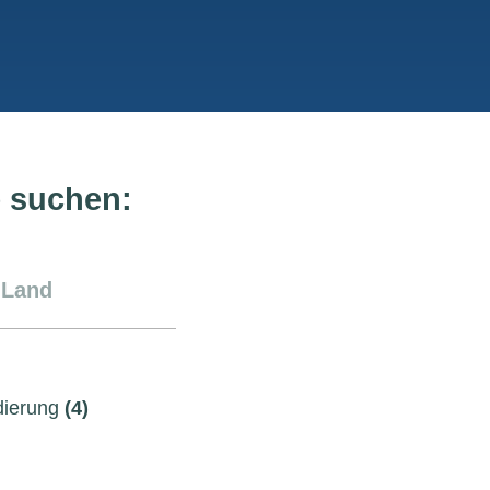
e suchen:
 Land
ierung
(4)