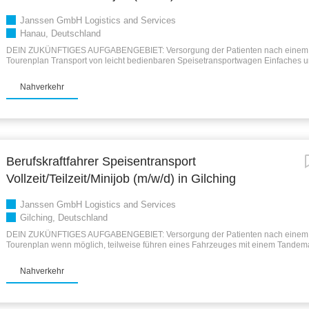
Janssen GmbH Logistics and Services
Hanau, Deutschland
DEIN ZUKÜNFTIGES AUFGABENGEBIET: Versorgung der Patienten nach einem 
Tourenplan Transport von leicht bedienbaren Speisetransportwagen Einfaches u
Ladungssicherungssystem Anlieferung sowie Be- und Entladetätigkeiten auf de
Krankenhäusern oder öffentlichen Einrichtungen Be- und Entladung an der Zent
Nahverkehr
Rampe Be- und Entladung bei unseren Kunden über die Hebebühne DEINE ARBE
5-Tage-Woche oder 4-Tage-Woche zwischen Montag und Sonntag, je nach Wunsch 
Rente: individuelle Einsatzplanung – 1 bis 3 Tage pro Woche zwischen Montag 
(bis zu 603€): zwischen Montag und Sonntag möglich Geregelte Arbeitszeiten z
16:30 Uhr, abhängig von der geplanten Tour DEINE VORTEILE BEI UNS: Touren 
Nahverkehr – Du bist jeden Abend zuhause bei Deiner Familie Ein fester Lohn, 
eine überpünktliche Bezahlung...
Berufskraftfahrer Speisentransport
Vollzeit/Teilzeit/Minijob (m/w/d) in Gilching
Janssen GmbH Logistics and Services
Gilching, Deutschland
DEIN ZUKÜNFTIGES AUFGABENGEBIET: Versorgung der Patienten nach einem 
Tourenplan wenn möglich, teilweise führen eines Fahrzeuges mit einem Tande
von leicht bedienbaren Speisetransportwagen Einfaches und sicheres Ladungs
Anlieferung sowie Be- und Entladetätigkeiten auf dem Gelände von Krankenhäu
Nahverkehr
Entladung an der Zentralküche über eine Rampe Be- und Entladung bei unsere
Rampe oder die Hebebühne DEINE ARBEITSZEITEN: Vollzeit: 5-Tage-Woche o
zwischen Montag und Sonntag, je nach Wunsch Teilzeit / aktiv Rente: individuell
bis 3 Tage pro Woche zwischen Montag und Sonntag Minijob (bis zu 603€): zwi