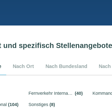
lt und spezifisch Stellenangebot
e
Nach Ort
Nach Bundesland
Nach
Fernverkehr International
(40)
Kommand
onal
(104)
Sonstiges
(8)