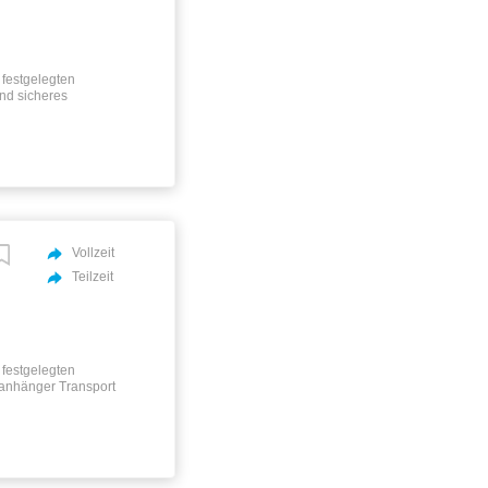
festgelegten
nd sicheres
m Gelände von
ralküche über eine
ITSZEITEN: Vollzeit:
Teilzeit / aktiv
und Sonntag Minijob
wischen 04:00 und
ausschließlich im
sichere Spesen und
Vollzeit
Teilzeit
festgelegten
manhänger Transport
sicherungssystem
sern Be- und
n Kunden über eine
der 4-Tage-Woche
e Einsatzplanung – 1
schen Montag und