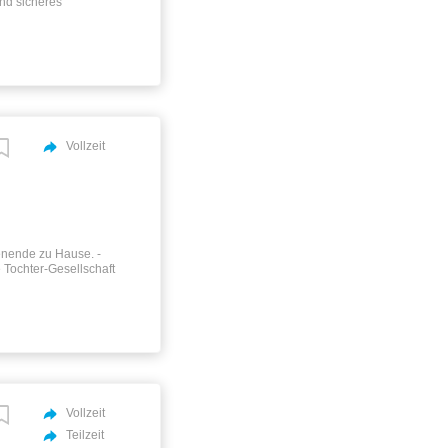
nd sicheres
m Gelände von
dung an der
gend über die
ZEITEN: Vollzeit: 5-
ilzeit / aktiv Rente:
tag Mini Job (bis zu
:00 und 16:00 Uhr
 jeden Abend
Vollzeit
enende zu Hause. -
 Tochter-Gesellschaft
uropa nach DK und
rde in Mai 2023
les mehr.
 - Erfahrene
eit. - Ehrlichkeit und
 und gute Deutsch
. Bist du
..
Vollzeit
Teilzeit