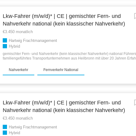
Sonntag möglich Geregelte Arbeitszeiten zwischen 04:20 und 17:00 Uhr, abhäng
Tour DEINE VORTEILE BEI UNS: Touren ausschließlich im Nahverkehr – Du bis
bei Deiner...
Lkw-Fahrer (m/w/d)* | CE | gemischter Fern- und
Nahverkehr national (kein klassischer Nahverkehr)
€3.450 monatlich
Hartwig Frachtmanagement
Hybrid
gemischter Fern- und Nahverkehr (kein klassischer Nahverkehr) national Führers
familiengeführtes Transportunternehmen aus Heilbronn mit über 20 Jahren Erfah
Transportbranche Unser Spezialgebiet ist die Automotive-Branche, also der Trans
Wir beliefern KEINE Autohäuser und transportieren keine fertigen Kfz (!), sondern
Nahverkehr
Fernverkehr National
Leergut und Vollgut für die Kfz-Hersteller. Möchten Sie unser Team verstärken u
einbringen? Wir haben freie Stellen für LKW-Fahrer im nationalen (innerdeutsch
und Nahverkehr . Wir bieten (Vollzeit): 3.450 € brutto Zzgl. Spesen u. Nachtzusc
ab 2. Jahr zusätzlich vertraglicher Urlaub Ein unterstützendes Arbeitsumfeld; uns
arbeitet mit Ihnen, nicht gegen Sie Feste und langfristige Einstellung Gepflegter
Anforderungen: Führerschein Kl. CE (ehem. Kl. 2) für 40 t Sattelzug...
Lkw-Fahrer (m/w/d)* | CE | gemischter Fern- und
Nahverkehr national (kein klassischer Nahverkehr)
€3.450 monatlich
Hartwig Frachtmanagement
Hybrid