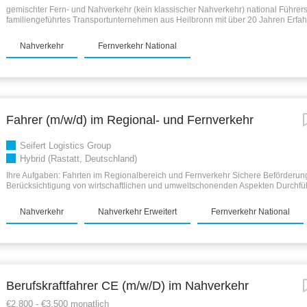
gemischter Fern- und Nahverkehr (kein klassischer Nahverkehr) national Führers
familiengeführtes Transportunternehmen aus Heilbronn mit über 20 Jahren Erfah
Transportbranche Unser Spezialgebiet ist die Automotive-Branche, also der Trans
Wir beliefern KEINE Autohäuser und transportieren keine fertigen Kfz (!), sondern
Nahverkehr
Fernverkehr National
Leergut und Vollgut für die Kfz-Hersteller. Möchten Sie unser Team verstärken u
einbringen? Wir haben freie Stellen für LKW-Fahrer im nationalen (innerdeutsch
und Nahverkehr . Wir bieten (Vollzeit): 3.450 € brutto Zzgl. Spesen u. Nachtzusc
ab 2. Jahr zusätzlich vertraglicher Urlaub Ein unterstützendes Arbeitsumfeld; uns
arbeitet mit Ihnen, nicht gegen Sie Feste und langfristige Einstellung Gepflegter
Anforderungen: Führerschein Kl. CE (ehem. Kl. 2) für 40 t Sattelzug...
Fahrer (m/w/d) im Regional- und Fernverkehr
Seifert Logistics Group
Hybrid (Rastatt, Deutschland)
Ihre Aufgaben: Fahrten im Regionalbereich und Fernverkehr Sichere Beförderun
Berücksichtigung von wirtschaftlichen und umweltschonenden Aspekten Durchfü
Umsetzung von Ladungssicherungsmaßnahmen Kontrolle, Wartung und Pflege der
Führerschein CE mit Eintrag 95 ADR Schein wünschenswert Beherrschung der
Nahverkehr
Nahverkehr Erweitert
Fernverkehr National
Ladungssicherungskriterien Sorgfältige Arbeitsweise, Zuverlässigkeit und Teamfähi
Kenntnisse von Rechtsvorschriften im Straßenverkehr Ihre Chance: Eigenes Fah
Fernverkehr mit großer Kabine Fahrerhandy, auch für die private Nutzung Intern
Disponenten-Team ist mehrsprachig Übernahme von Fortbildungskosten (wie z.B
Staplerschein) Langfristige Mitarbeit in einem stark wachsendem Unternehmen Ei
Familienunternehmen, welches von Vertrauen und Teamgeist geprägt ist
Berufskraftfahrer CE (m/w/D) im Nahverkehr
€2.800 - €3.500 monatlich