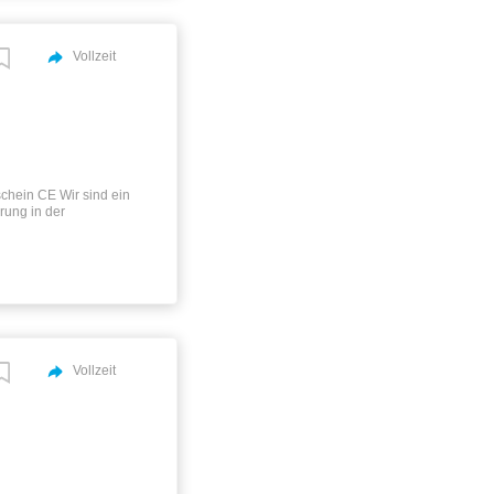
ig von der geplanten
t jeden Abend zuhause
Vollzeit
chein CE Wir sind ein
rung in der
port von Kfz-Teilen.
 transportieren das
nd Ihr Know-how
en) gemischten Fern-
hläge 24 Tage Urlaub,
ere Disposition
 Fuhrpark
Vollzeit