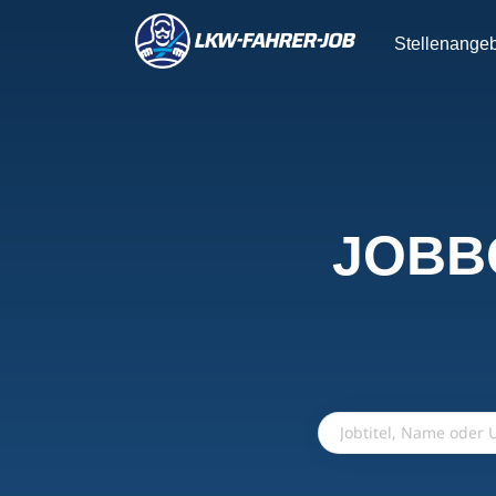
Stellenange
JOBB
Jobtitel,
Name
oder
Unternehmen