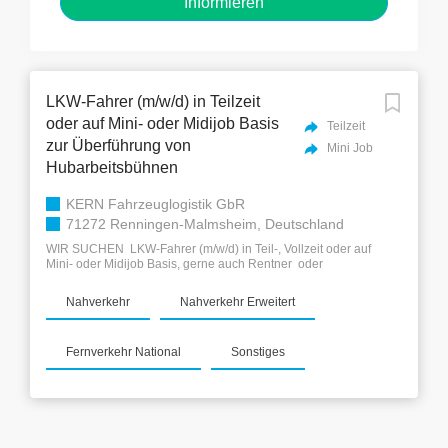
LKW-Fahrer (m/w/d) in Teilzeit
oder auf Mini- oder Midijob Basis
Teilzeit
zur Überführung von
Mini Job
Hubarbeitsbühnen
KERN Fahrzeuglogistik GbR
71272 Renningen-Malmsheim, Deutschland
WIR SUCHEN LKW-Fahrer (m/w/d) in Teil-, Vollzeit oder auf
Mini- oder Midijob Basis, gerne auch Rentner oder
Altersruheständler vornehmlich zur Überführung von
Hubarbeitsbühnen sowie Kran- und Sonderfahrzeugen aller
Nahverkehr
Nahverkehr Erweitert
Art! Sie sind flexibel, zuverlässig und teilen die Leidenschaft
zum Nah- und Fernverkehr? Dann suchen wir Sie!
Vorraussetzungen: * Berufserfahrung ist von Vorteil *
Fernverkehr National
Sonstiges
Führerscheinklasse B/ BE/ C/ CE/ C1E/, wünschenswert
D/D1E/DE aber keine Voraussetzung * Flexibilität * hohes
Maß an Pünktlich- & Zuverlässigkeit * hohes Maß an
Sorgfältigkeit Ein entspannter respektvoller Umgang und eine
faire Bezahlung sind bei uns selbstverständlich! Wir freuen
uns auf Ihre aussagekräftige Bewerbung. Mit freundlichen
Grüßen Florian und Jürgen Kern Geschäftsführende