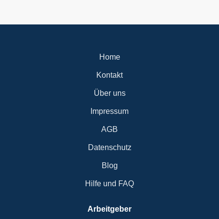
Gesellschafter KERN Fahrzeuglogistik GbR Auerhahnstraße
12 74842 Billigheim-Allfeld quattroconcepte@t-online.de
Büro: 06265/95167 Mobil Jürgen Kern: 0151/40505024
Mobil Florian Kern:...
Home
Kontakt
Über uns
Impressum
AGB
Datenschutz
Blog
Hilfe und FAQ
Arbeitgeber